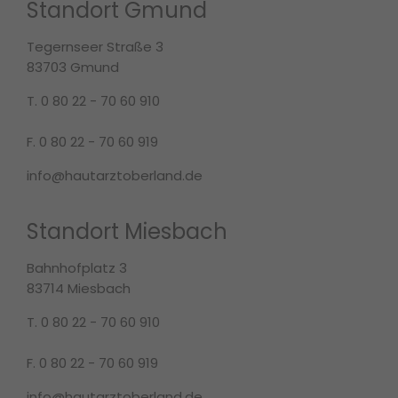
Standort Gmund
About us
Tegernseer Straße 3
83703 Gmund
Lorem ipsum dolor sit amet, consectetuer
adipiscing elit.
T. 0 80 22 - 70 60 910
Aenean commodo ligula eget dolor. Aenean
F. 0 80 22 - 70 60 919
massa. Cum sociis natoque penatibus et magnis
dis parturient montes, nascetur ridiculus mus.
info@hautarztoberland.de
Donec quam felis, ultricies nec.
Standort Miesbach
Bahnhofplatz 3
83714 Miesbach
T. 0 80 22 - 70 60 910
F. 0 80 22 - 70 60 919
info@hautarztoberland.de