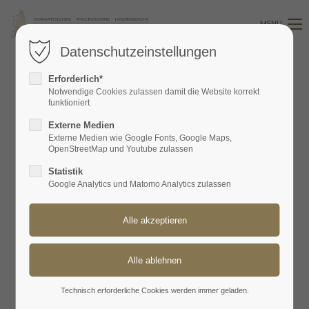
MENU
Login
Datenschutzeinstellungen
Benutzername
Erforderlich*
Notwendige Cookies zulassen damit die Website korrekt
funktioniert
KONTAKT UND SPRECHZEITEN
Passwort
Externe Medien
Externe Medien wie Google Fonts, Google Maps,
OpenStreetMap und Youtube zulassen
Formular zur Kontaktaufnahme
Statistik
Online Termine
Google Analytics und Matomo Analytics zulassen
Anmelden
Instagram
Register
|
Lost your password?
Support
Lorem ipsum dolor sit amet:
Technisch erforderliche Cookies werden immer geladen.
WICHTIGE INFORMATIONEN