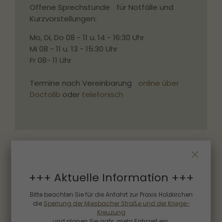
Offene Sprechstunde für Notfälle und
Kurzvorstellungen:
Mo, Di, Do 08 - 11 u. 14 - 16:30 Uhr
Mi 08 - 11 u. 13 - 15:30 Uhr
Fr 08- 11 Uhr
Termine nach Vereinbarung
online über
Doctolib
oder
telefonisch
Krampfadern
+++ Aktuelle Information +++
Wir therapieren Probleme wie müde und 
Bitte beachten Sie für die Anfahrt zur Praxis Holzkirchen
schwere Beine, Schwellungen, 
die
Sperrung der Miesbacher Straße und der Kriege-
Muskelkrämpfen, hervortretende Adern 
Kreuzung
uvm.
und planen Sie ggfs. mehr Fahrzeit ein.