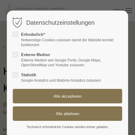
MENU
Login
Datenschutzeinstellungen
Benutzername
Erforderlich*
Notwendige Cookies zulassen damit die Website korrekt
funktioniert
< Zurück
Passwort
Externe Medien
Externe Medien wie Google Fonts, Google Maps,
OpenStreetMap und Youtube zulassen
Haar- und 
Statistik
Google Analytics und Matomo Analytics zulassen
Kopfhauterkrankungen
Anmelden
Register
|
Lost your password?
Beschwerden wie Juckreiz und
Haarausfall
Support
Lorem ipsum dolor sit amet:
Technisch erforderliche Cookies werden immer geladen.
Erkrankungen von Kopfhaut und Haaren können, aber müssen nicht