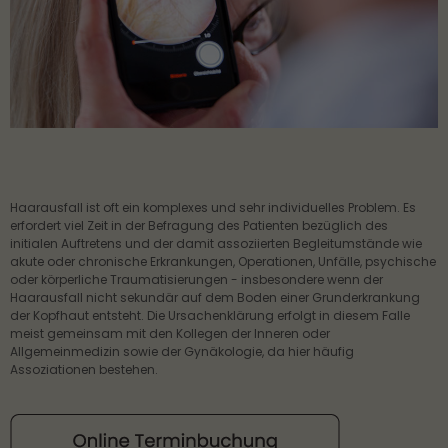
About us
Lorem ipsum dolor sit amet, consectetuer
adipiscing elit.
Aenean commodo ligula eget dolor. Aenean
massa. Cum sociis natoque penatibus et magnis
dis parturient montes, nascetur ridiculus mus.
Donec quam felis, ultricies nec.
Haarausfall ist oft ein komplexes und sehr individuelles Problem. Es
erfordert viel Zeit in der Befragung des Patienten bezüglich des
initialen Auftretens und der damit assoziierten Begleitumstände wie
akute oder chronische Erkrankungen, Operationen, Unfälle, psychische
oder körperliche Traumatisierungen - insbesondere wenn der
Haarausfall nicht sekundär auf dem Boden einer Grunderkrankung
der Kopfhaut entsteht. Die Ursachenklärung erfolgt in diesem Falle
meist gemeinsam mit den Kollegen der Inneren oder
Allgemeinmedizin sowie der Gynäkologie, da hier häufig
Assoziationen bestehen.