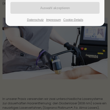
(Rezidivierende Follikulitis).
24h
/ 365days
Datenschutz
Impressum
Cookie-Details
We offer support for our customers
Mon - Fri 8:00am - 5:00pm
(GMT +1)
Get in touch
Cybersteel Inc.
376-293 City Road, Suite 600
San Francisco, CA 94102
Have any questions?
+44 1234 567 890
In unserer Praxis verwenden wir zwei unterschiedliche Lasersysteme 
Drop us a line
zur dauerhaften Haarentfernung: den Diodenlaser (808 nm) sowie ein 
info@yourdomain.com
neuartiges Laserverfahren, (Soprano Platinum®, Fa. Alma Lasers), 