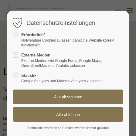
MENU
Login
Datenschutzeinstellungen
Benutzername
Erforderlich*
Notwendige Cookies zulassen damit die Website korrekt
funktioniert
< Zurück
Passwort
Externe Medien
Externe Medien wie Google Fonts, Google Maps,
OpenStreetMap und Youtube zulassen
Laserhaarentfernung
Statistik
Google Analytics und Matomo Analytics zulassen
Mit modernster Lasertechnologie zu 
Anmelden
dauerhaft glatter Haut.
Register
|
Lost your password?
Support
Mittels moderner Laserverfahren ist es heute möglich schnell, 
schmerzfrei und dauerhaft Haare an unerwünschten Arealen zu 
Lorem ipsum dolor sit amet:
Technisch erforderliche Cookies werden immer geladen.
entfernen. Häufig besteht auch der Wunsch seitens des Patienten 
Haare an Stellen zu entfernen, die sich regelhaft entzünden 