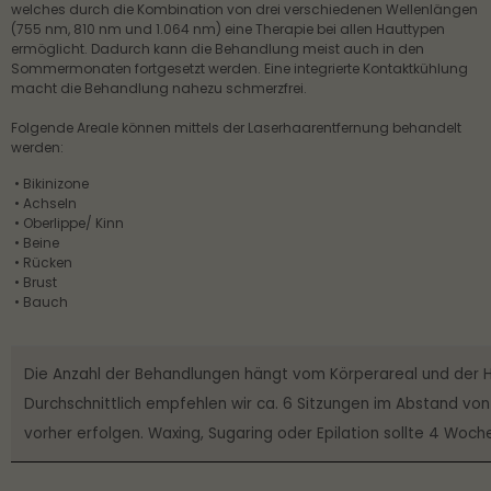
welches durch die Kombination von drei verschiedenen Wellenlängen 
(755 nm, 810 nm und 1.064 nm) eine Therapie bei allen Hauttypen 
About us
ermöglicht. Dadurch kann die Behandlung meist auch in den 
Sommermonaten fortgesetzt werden. Eine integrierte Kontaktkühlung 
Lorem ipsum dolor sit amet, consectetuer
macht die Behandlung nahezu schmerzfrei.
adipiscing elit.
Folgende Areale können mittels der Laserhaarentfernung behandelt 
werden:
Aenean commodo ligula eget dolor. Aenean
massa. Cum sociis natoque penatibus et magnis
 • Bikinizone
dis parturient montes, nascetur ridiculus mus.
 • Achseln
 • Oberlippe/ Kinn
Donec quam felis, ultricies nec.
 • Beine
 • Rücken
 • Brust
 • Bauch
Die Anzahl der Behandlungen hängt vom Körperareal und der H
Durchschnittlich empfehlen wir ca. 6 Sitzungen im Abstand von 
vorher erfolgen. Waxing, Sugaring oder Epilation sollte 4 Woc