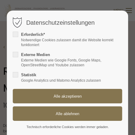
MENU
Login
Datenschutzeinstellungen
Benutzername
Erforderlich*
Notwendige Cookies zulassen damit die Website korrekt
funktioniert
< Zurück
Passwort
Externe Medien
Externe Medien wie Google Fonts, Google Maps,
OpenStreetMap und Youtube zulassen
Radiofrequenz 
Statistik
Google Analytics und Matomo Analytics zulassen
Mikroneedling
Anmelden
Register
|
Lost your password?
100% Power für die Haut
Support
Lorem ipsum dolor sit amet:
Das moderne Verfahren zur Verbesserung der Hautqualität und -
Technisch erforderliche Cookies werden immer geladen.
beschaffenheit kombiniert das klassische Mikroneedling mit 