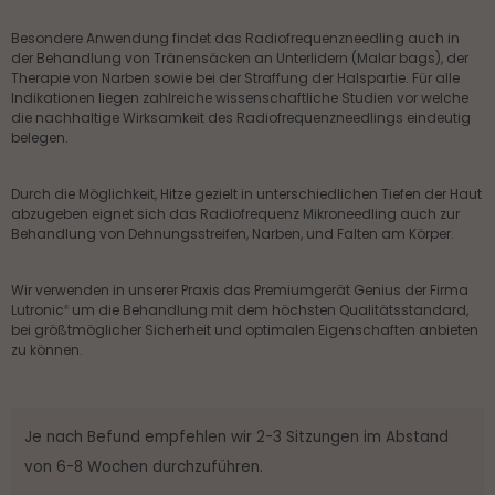
About us
Besondere Anwendung findet das Radiofrequenzneedling auch in 
der Behandlung von Tränensäcken an Unterlidern (Malar bags), der 
Therapie von Narben sowie bei der Straffung der Halspartie. Für alle 
Lorem ipsum dolor sit amet, consectetuer
Indikationen liegen zahlreiche wissenschaftliche Studien vor welche 
adipiscing elit.
die nachhaltige Wirksamkeit des Radiofrequenzneedlings eindeutig 
belegen.
Aenean commodo ligula eget dolor. Aenean
massa. Cum sociis natoque penatibus et magnis
Durch die Möglichkeit, Hitze gezielt in unterschiedlichen Tiefen der Haut 
dis parturient montes, nascetur ridiculus mus.
abzugeben eignet sich das Radiofrequenz Mikroneedling auch zur 
Donec quam felis, ultricies nec.
Behandlung von Dehnungsstreifen, Narben, und Falten am Körper.
Wir verwenden in unserer Praxis das Premiumgerät Genius der Firma 
Lutronic
 um die Behandlung mit dem höchsten Qualitätsstandard, 
®
bei größtmöglicher Sicherheit und optimalen Eigenschaften anbieten 
zu können.
Je nach Befund empfehlen wir 2-3 Sitzungen im Abstand 
von 6-8 Wochen durchzuführen.