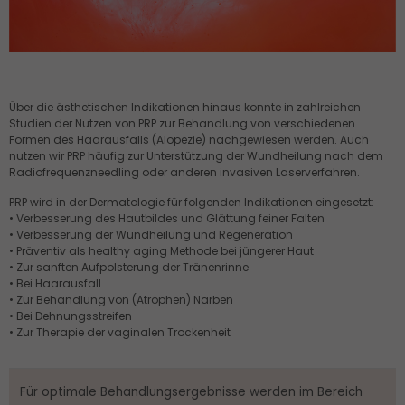
About us
Lorem ipsum dolor sit amet, consectetuer
adipiscing elit.
Über die ästhetischen Indikationen hinaus konnte in zahlreichen 
Studien der Nutzen von PRP zur Behandlung von verschiedenen 
Aenean commodo ligula eget dolor. Aenean
Formen des Haarausfalls (Alopezie) nachgewiesen werden. Auch 
massa. Cum sociis natoque penatibus et magnis
nutzen wir PRP häufig zur Unterstützung der Wundheilung nach dem 
dis parturient montes, nascetur ridiculus mus.
Radiofrequenzneedling oder anderen invasiven Laserverfahren.
Donec quam felis, ultricies nec.
PRP wird in der Dermatologie für folgenden Indikationen eingesetzt:
• Verbesserung des Hautbildes und Glättung feiner Falten
• Verbesserung der Wundheilung und Regeneration
• Präventiv als healthy aging Methode bei jüngerer Haut
• Zur sanften Aufpolsterung der Tränenrinne
• Bei Haarausfall
• Zur Behandlung von (Atrophen) Narben
• Bei Dehnungsstreifen
• Zur Therapie der vaginalen Trockenheit
Für optimale Behandlungsergebnisse werden im Bereich 