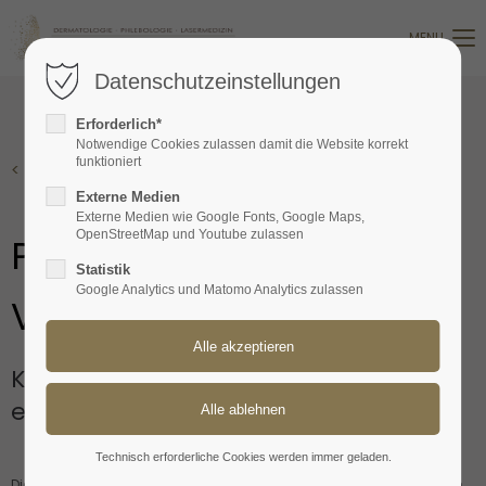
MENU
Login
Datenschutzeinstellungen
Benutzername
Erforderlich*
Notwendige Cookies zulassen damit die Website korrekt
funktioniert
< Zurück
Passwort
Externe Medien
Externe Medien wie Google Fonts, Google Maps,
OpenStreetMap und Youtube zulassen
PRP Behandlung/
Statistik
Google Analytics und Matomo Analytics zulassen
Vampir Lifting
Anmelden
Register
|
Lost your password?
Körpereigene Kräfte aktivieren für 
Support
einen natürlichen Glow
Lorem ipsum dolor sit amet:
Technisch erforderliche Cookies werden immer geladen.
Die Therapie mit Eigenblut (PRP: Platelet Rich Plasma) kommt in vielen 